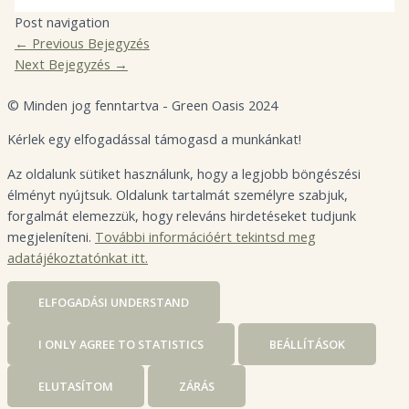
Post navigation
←
Previous Bejegyzés
Next Bejegyzés
→
© Minden jog fenntartva - Green Oasis 2024
Kérlek egy elfogadással támogasd a munkánkat!
Az oldalunk sütiket használunk, hogy a legjobb böngészési
élményt nyújtsuk. Oldalunk tartalmát személyre szabjuk,
forgalmát elemezzük, hogy releváns hirdetéseket tudjunk
megjeleníteni.
További információért tekintsd meg
adatájékoztatónkat itt.
ELFOGADÁS
I UNDERSTAND
I ONLY AGREE TO STATISTICS
BEÁLLÍTÁSOK
ELUTASÍTOM
ZÁRÁS