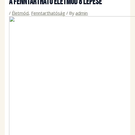
A fenntartható életmód 8 lépése
/
Életmód
,
Fenntarthatóság
/ By
admin