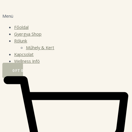
Menü
Főoldal
Gyergya Shop
Rólunk
Műhely & Kert
Kapcsolat
Wellness Infó
0
FT
0