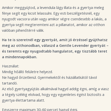
Amikor meggyújtod, a levendula lágy illata és a gyertya meleg
fénye segít egy kicsit lelassulni. Egy esti beszélgetésnél, egy
nyugodt vacsora után vagy amikor végre csendesebb a lakás, a
gyertya segít megteremteni azt a pillanatot, amikor az otthon
valóban pihenőtérré válik.
Ha te is szeretnél egy gyertyát, amit jó érzéssel gyújthatsz
meg az otthonodban, válaszd a Gentle Levender gyertyát –
és teremts egy nyugodtabb hangulatot, egy tisztább teret
a mindennapokban.
Használat:
Mindig hőálló felületre helyezd.
Ne hagyd őrizetlenül. Gyermekektől és háziállatkától távol
tartandó.
Az első gyertyagyújtás alkalmával hagyd addig égni, amíg a viasz
a tégely széléig elolvad, hogy egy egyenletes égést biztosíts a
gyertya élettartama alatt.
Egyszerre maximum 30-60 percet hagyd égni.