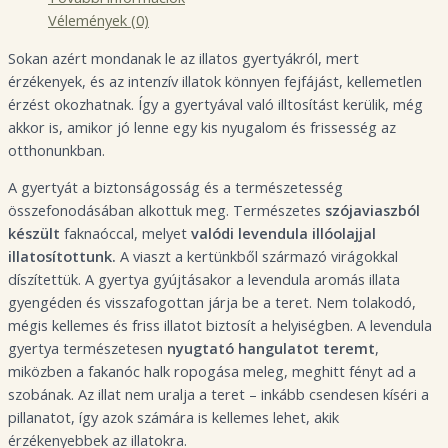
Vélemények (0)
Sokan azért mondanak le az illatos gyertyákról, mert
érzékenyek, és az intenzív illatok könnyen fejfájást, kellemetlen
érzést okozhatnak. Így a gyertyával való illtosítást kerülik, még
akkor is, amikor jó lenne egy kis nyugalom és frissesség az
otthonunkban.
A gyertyát a biztonságosság és a természetesség
összefonodásában alkottuk meg. Természetes
szójaviaszból
készült
faknaóccal, melyet
valódi levendula illóolajjal
illatosítottunk.
A viaszt a kertünkből származó virágokkal
díszítettük. A gyertya gyújtásakor a levendula aromás illata
gyengéden és visszafogottan járja be a teret. Nem tolakodó,
mégis kellemes és friss illatot biztosít a helyiségben. A levendula
gyertya természetesen
nyugtató hangulatot teremt
,
miközben a fakanóc halk ropogása meleg, meghitt fényt ad a
szobának. Az illat nem uralja a teret – inkább csendesen kíséri a
pillanatot, így azok számára is kellemes lehet, akik
érzékenyebbek az illatokra.