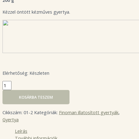
200 g
Kézzel öntött kézműves gyertya.
Elérhetőség:
Készleten
KOSÁRBA TESZEM
Cikkszám:
01-2
Kategóriák:
Finoman illatosított gyertyák
,
Gyertya
Leírás
További információk