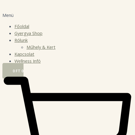
Menü
Főoldal
Gyergya Shop
Rólunk
Műhely & Kert
Kapcsolat
Wellness Infó
0
FT
0