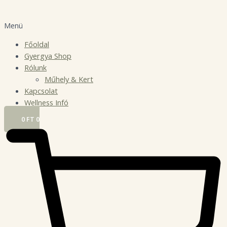
Menü
Főoldal
Gyergya Shop
Rólunk
Műhely & Kert
Kapcsolat
Wellness Infó
0
FT
0