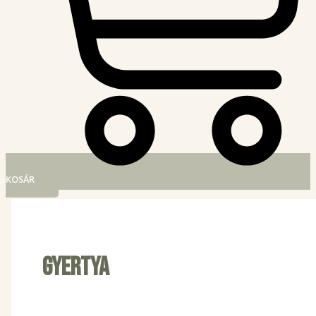
KOSÁR
gyertya