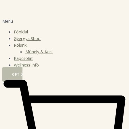
Menü
Főoldal
Gyergya Shop
Rólunk
Műhely & Kert
Kapcsolat
Wellness Infó
0
FT
0