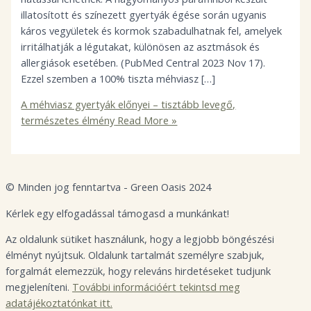
illatosított és színezett gyertyák égése során ugyanis
káros vegyületek és kormok szabadulhatnak fel, amelyek
irritálhatják a légutakat, különösen az asztmások és
allergiások esetében. (PubMed Central 2023 Nov 17).
Ezzel szemben a 100% tiszta méhviasz […]
A méhviasz gyertyák előnyei – tisztább levegő,
természetes élmény
Read More »
© Minden jog fenntartva - Green Oasis 2024
Kérlek egy elfogadással támogasd a munkánkat!
Az oldalunk sütiket használunk, hogy a legjobb böngészési
élményt nyújtsuk. Oldalunk tartalmát személyre szabjuk,
forgalmát elemezzük, hogy releváns hirdetéseket tudjunk
megjeleníteni.
További információért tekintsd meg
adatájékoztatónkat itt.