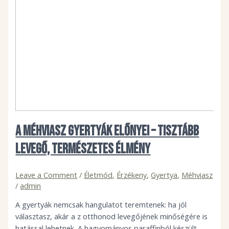
A méhviasz gyertyák előnyei – tisztább
levegő, természetes élmény
Leave a Comment
/
Életmód
,
Érzékeny
,
Gyertya
,
Méhviasz
/
admin
A gyertyák nemcsak hangulatot teremtenek: ha jól
választasz, akár a z otthonod levegőjének minőségére is
hatással lehetnek. A hagyományos paraffinból készült