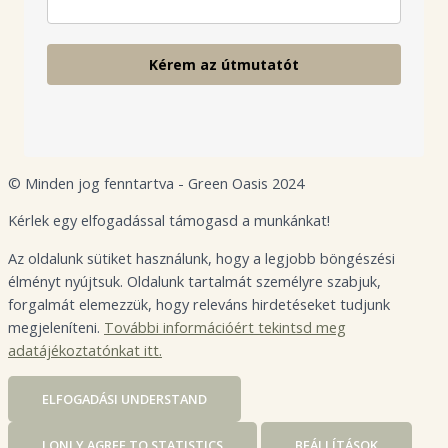
Kérem az útmutatót
© Minden jog fenntartva - Green Oasis 2024
Kérlek egy elfogadással támogasd a munkánkat!
Az oldalunk sütiket használunk, hogy a legjobb böngészési
élményt nyújtsuk. Oldalunk tartalmát személyre szabjuk,
forgalmát elemezzük, hogy releváns hirdetéseket tudjunk
megjeleníteni.
További információért tekintsd meg
adatájékoztatónkat itt.
ELFOGADÁS
I UNDERSTAND
I ONLY AGREE TO STATISTICS
BEÁLLÍTÁSOK