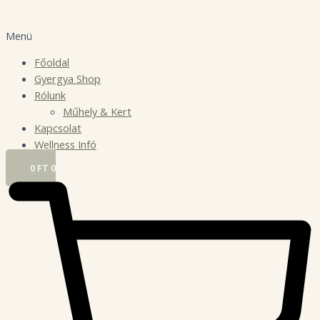
Menü
Főoldal
Gyergya Shop
Rólunk
Műhely & Kert
Kapcsolat
Wellness Infó
0
FT
0