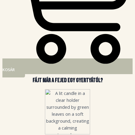
KOSÁR
Fájt már a fejed egy gyertyától?