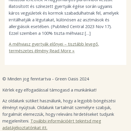
illatosított és színezett gyertyák égése során ugyanis
káros vegyületek és kormok szabadulhatnak fel, amelyek
irritálhatják a légutakat, különösen az asztmások és
allergiások esetében. (PubMed Central 2023 Nov 17).
Ezzel szemben a 100% tiszta méhviasz […]
A méhviasz gyertyák előnyei – tisztább levegő,
természetes élmény
Read More »
© Minden jog fenntartva - Green Oasis 2024
Kérlek egy elfogadással támogasd a munkánkat!
Az oldalunk sütiket használunk, hogy a legjobb böngészési
élményt nyújtsuk. Oldalunk tartalmát személyre szabjuk,
forgalmát elemezzük, hogy releváns hirdetéseket tudjunk
megjeleníteni.
További információért tekintsd meg
adatájékoztatónkat itt.