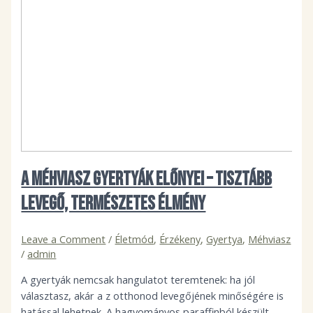
A méhviasz gyertyák előnyei – tisztább
levegő, természetes élmény
Leave a Comment
/
Életmód
,
Érzékeny
,
Gyertya
,
Méhviasz
/
admin
A gyertyák nemcsak hangulatot teremtenek: ha jól
választasz, akár a z otthonod levegőjének minőségére is
hatással lehetnek. A hagyományos paraffinból készült