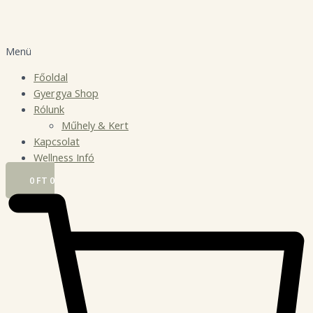
Menü
Főoldal
Gyergya Shop
Rólunk
Műhely & Kert
Kapcsolat
Wellness Infó
0
FT
0