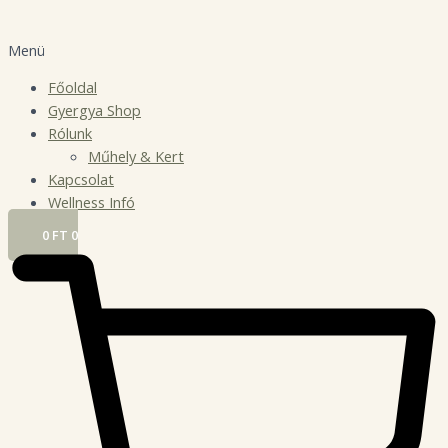
Menü
Főoldal
Gyergya Shop
Rólunk
Műhely & Kert
Kapcsolat
Wellness Infó
0
FT
0